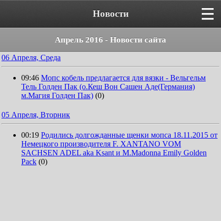
Новости
Апрель 2016 - Новости сайта
06 Апреля, Среда
09:46
Мопс кобель предлагается для вязки - Вельгельм
Тель Голден Пак ​(о.Кеш Вон Сашен Аде(Германия)
м.Магия Голден Пак)
(0)
05 Апреля, Вторник
00:19
Родились долгожданные щенки мопса 18.11.2015 от
Немецкого производителя F. XANTANO VOM
SACHSEN ADEL aka Ksant и M.Madonna Emily Gоlden
Pack
(0)