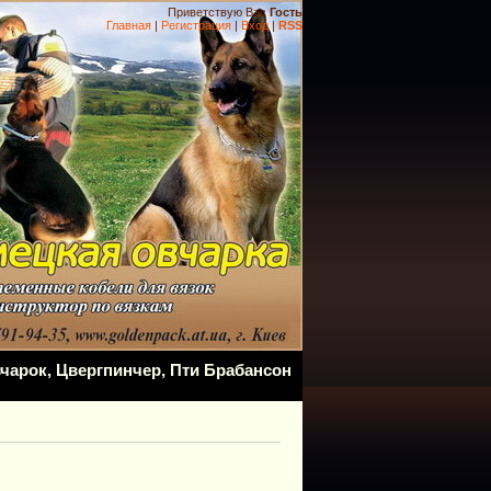
Приветствую Вас
Гость
Главная
|
Регистрация
|
Вход
|
RSS
чарок, Цвергпинчер, Пти Брабансон