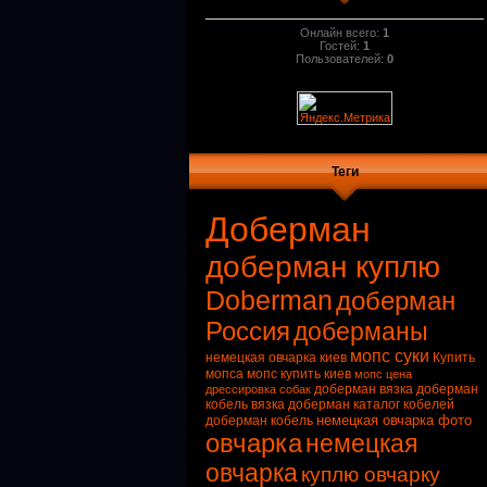
Онлайн всего:
1
Гостей:
1
Пользователей:
0
Теги
Доберман
доберман куплю
Doberman
доберман
Россия
доберманы
мопс суки
немецкая овчарка киев
Купить
мопса
мопс купить киев
мопс цена
доберман вязка
доберман
дрессировка собак
кобель вязка
доберман каталог кобелей
немецкая овчарка фото
доберман кобель
овчарка
немецкая
овчарка
куплю овчарку