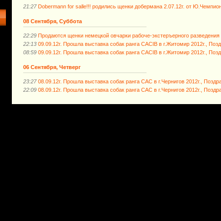
21:27
Dobermann for salle!!! родились щенки добермана 2.07.12г. от Ю.Чемпио
08 Сентября, Суббота
22:29
Продаются щенки немецкой овчарки рабоче-экстеръерного разведения д.
22:13
09.09.12г. Прошла выставка собак ранга САСIB в г.Житомир 2012г., По
08:59
09.09.12г. Прошла выставка собак ранга САСIB в г.Житомир 2012г., По
06 Сентября, Четверг
23:27
08.09.12г. Прошла выставка собак ранга САС в г.Чернигов 2012г., Позд
22:09
08.09.12г. Прошла выставка собак ранга САС в г.Чернигов 2012г., Поз