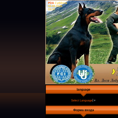
PDA
Суббота
08.08.2026
15:37
language
Select Language
▼
Форма входа