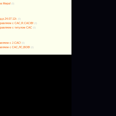
на Мира!
(0)
р.24.07.12г.
(0)
здравляем с САС,R.CACIB!
(0)
здравляем с титулом САС
(0)
равляем с J.САС!
(0)
дравляем с САС,ЛС,ВОВ!
(0)