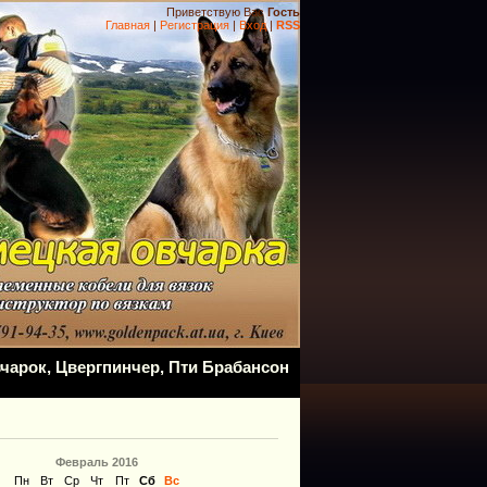
Приветствую Вас
Гость
Главная
|
Регистрация
|
Вход
|
RSS
чарок, Цвергпинчер, Пти Брабансон
Февраль 2016
Пн
Вт
Ср
Чт
Пт
Сб
Вс