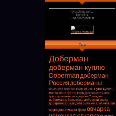
Онлайн всего:
1
Гостей:
1
Пользователей:
0
Теги
Доберман
доберман куплю
Doberman
доберман
Россия
доберманы
мопс суки
немецкая овчарка киев
Купить
мопса
мопс купить киев
дрессировка собак
дрессировочная площадка на Троещине
доберман кобель вязка
доберман вязка
доберман кобель
доберман каталог кобелей
овчарка
немецкая овчарка фото
немецкая овчарка