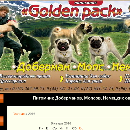
Питомник Доберманов, Мопсов, Немецких ов
Главная
»
2016
Январь 2016
Пн
Вт
Ср
Чт
Пт
Сб
Вс