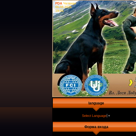
PDA
Четверг
06.08.2026
19:01
language
Select Language
▼
Форма входа