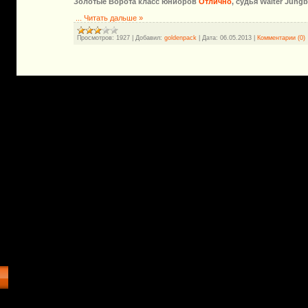
Золотые Ворота класс юниоров
Отлично
,
судья Walter Jungb
...
Читать дальше »
Просмотров:
1927
|
Добавил:
goldenpack
|
Дата:
06.05.2013
|
Комментарии (0)