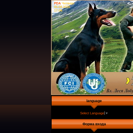
PDA
Четверг
06.08.2026
17:06
language
Select Language
▼
Форма входа