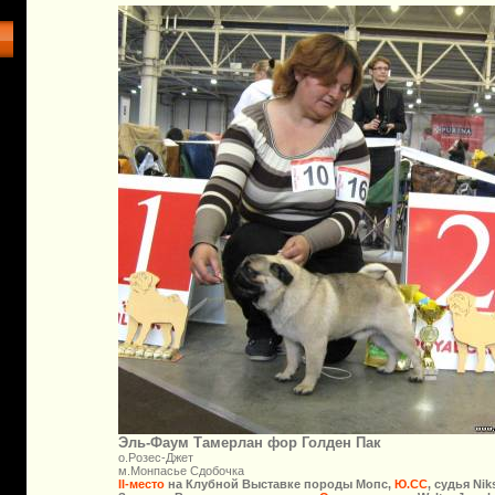
Эль-Фаум Тамерлан фор Голден Пак
о.Розес-Джет
м.Монпасье Сдобочка
IІ-место
на Клубной Выставке породы Мопс,
Ю.СС
, судья Nik