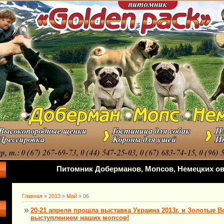
Питомник Доберманов, Мопсов, Немецких ов
Главная
»
2013
»
Май
»
06
20-21 апреля прошла выставка Украина 2013г. и Золотые 
выступлением наших мопсов!