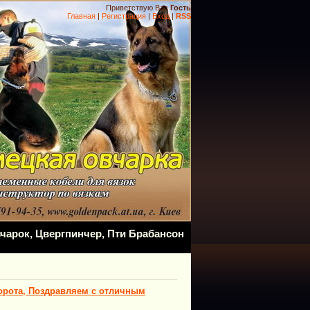
Приветствую Вас
Гость
Главная
|
Регистрация
|
Вход
|
RSS
чарок, Цвергпинчер, Пти Брабансон
Ворота, Поздравляем с отличным