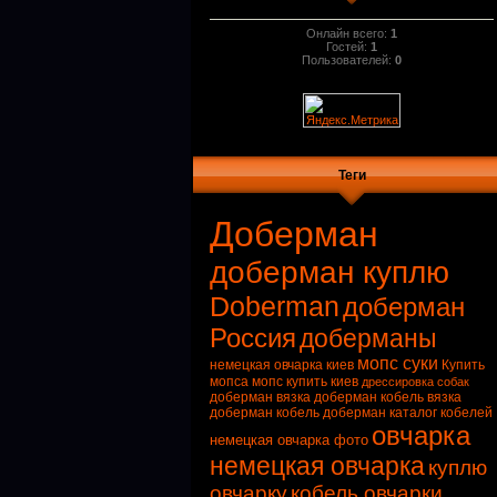
Онлайн всего:
1
Гостей:
1
Пользователей:
0
Теги
Доберман
доберман куплю
Doberman
доберман
Россия
доберманы
мопс суки
немецкая овчарка киев
Купить
мопса
мопс купить киев
дрессировка собак
доберман вязка
доберман кобель вязка
доберман кобель
доберман каталог кобелей
овчарка
немецкая овчарка фото
немецкая овчарка
куплю
овчарку
кобель овчарки