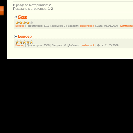
В разделе материалов
:
2
Показано материалов
:
1-2
Суки
Боксер
|
Просмотров:
3111
|
Загрузок:
0
|
Добавил:
goldenpack
|
Дата:
05.06.2009
|
Комментар
Боксер
Боксер
|
Просмотров:
4508
|
Загрузок:
0
|
Добавил:
goldenpack
|
Дата:
31.05.2009