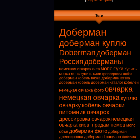
Теги
Доберман
доберман куплю
Doberman
доберман
Россия
доберманы
мопс суки
немецкая овчарка киев
Купить
мопса
мопс купить киев
дрессировка собак
доберман кобель вязка
доберман вязка
доберман кобель
доберман каталог кобелей
овчарка
немецкая овчарка фото
немецкая овчарка
куплю
овчарку
кобель овчарки
питомник овчарок
дрессировка овчарок
немецкая
овчарка киев. продам немец
мопс
доберман фото
объя
доберман
дрессировка
доберман Грациано
Доберма