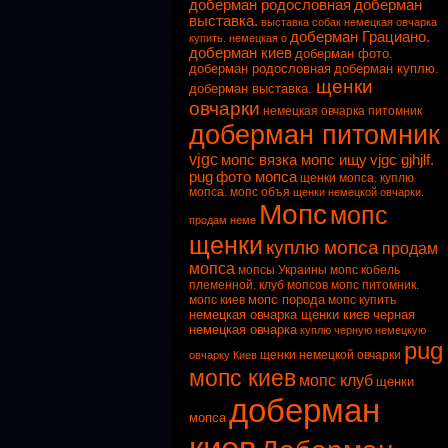
доберман родословная
доберман
выставка.
выставка собак
немецкая овчарка
доберман Грациано.
купить. немецкая о
доберман киев
доберман фото.
доберман родословная
доберман куплю.
щенки
доберман выставка.
овчарки
немецкая овчарка питомник
доберман питомник
vjgc
мопс вязка мопс ищу
vjgc gjhjlf.
pug
фото мопса
щенки мопса. куплю
мопса. мопс объя
щенки немецкой овчарки.
Мопс
мопс
продам неме
щенки
куплю мопса
продам
мопса
мопсы Украины
мопс кобель
племенной. клуб мопсов
мопс питомник.
мопс порода
мопс киев
мопс купить
немецкая овчарка щенки киев
черная
немецкая овчарка
куплю черную немецкую
pug
щенки немецкой овчарки
овчарку Киев
мопс киев
мопс клуб
щенки
доберман
мопса